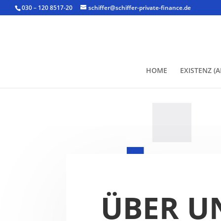
030 – 120 8517-20
schiffer@schiffer-private-finance.de
HOME
EXISTENZ (
ÜBER U