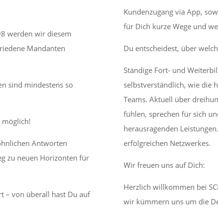
Kundenzugang via App, sowie
für Dich kurze Wege und we
998 werden wir diesem
ufriedene Mandanten
Du entscheidest, über welc
Ständige Fort- und Weiterbi
en sind mindestens so
selbstverständlich, wie die
Teams. Aktuell über dreihun
fühlen, sprechen für sich u
s möglich!
herausragenden Leistungen. 
öhnlichen Antworten
erfolgreichen Netzwerkes.
eg zu neuen Horizonten für
Wir freuen uns auf Dich:
Herzlich willkommen bei SC
t – von überall hast Du auf
wir kümmern uns um die Det