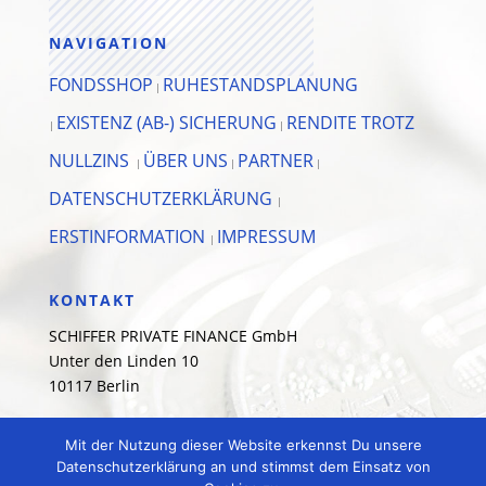
NAVIGATION
FONDSSHOP
RUHESTANDSPLANUNG
|
EXISTENZ (AB-) SICHERUNG
RENDITE TROTZ
|
|
NULLZINS
ÜBER UNS
PARTNER
|
|
|
DATENSCHUTZERKLÄRUNG
|
ERSTINFORMATION
IMPRESSUM
|
KONTAKT
SCHIFFER PRIVATE FINANCE GmbH
Unter den Linden 10
10117 Berlin
030 – 120 8517-20
Mit der Nutzung dieser Website erkennst Du unsere
info@schiffer-private-finance.de
Datenschutzerklärung an und stimmst dem Einsatz von