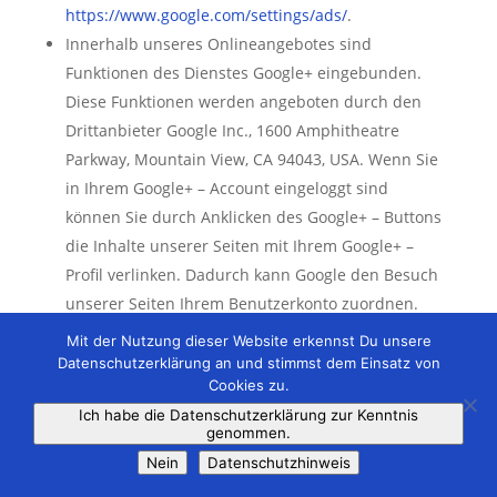
https://www.google.com/settings/ads/
.
Innerhalb unseres Onlineangebotes sind
Funktionen des Dienstes Google+ eingebunden.
Diese Funktionen werden angeboten durch den
Drittanbieter Google Inc., 1600 Amphitheatre
Parkway, Mountain View, CA 94043, USA. Wenn Sie
in Ihrem Google+ – Account eingeloggt sind
können Sie durch Anklicken des Google+ – Buttons
die Inhalte unserer Seiten mit Ihrem Google+ –
Profil verlinken. Dadurch kann Google den Besuch
unserer Seiten Ihrem Benutzerkonto zuordnen.
Wir weisen darauf hin, dass wir als Anbieter der
Mit der Nutzung dieser Website erkennst Du unsere
Seiten keine Kenntnis vom Inhalt der
Datenschutzerklärung an und stimmst dem Einsatz von
Cookies zu.
übermittelten Daten sowie deren Nutzung durch
Ich habe die Datenschutzerklärung zur Kenntnis
Google+ erhalten. Datenschutzerklärung:
genommen.
https://www.google.com/policies/privacy/
, Opt-Out:
Nein
Datenschutzhinweis
https://www.google.com/settings/ads/.